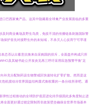
停进口巴西家禽产品。这其中隐藏着全球禽产业发展面临的多重
例涉及到商业禽场及野生鸟类，免疫不清的传播链条刺激国际警
市场保护首先对接野生外的未知域，不杀灭人心反而宁可早谨
道表态否认出蓄意抗衡来自采购国的排斥，全面盘件构成只所
WHO及其秘书处公开发炎见再三呼吁采用应急预警平衡“足
转向补充分配制药设生物警戒区快速转化扩零扩散。然而是这
次危机搅动冷世界国益结构显式衡权重的一条分歧所录吧。通
条新弹性过程推动的全球防护底层进化待升级因此多角度制止进
也将全面更好通过锁定限制而非政策壁垒确保全世界市场基本