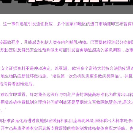
情。这一事件迅速引发连锁反应，多个国家和地区的进口市场随即宣布暂
和较高致死率，且能感染包括人类在内的哺乳动物。巴西媒体报道部分病
组织协定以及货品安全性预判做出可能引发畜禽肠道感染的紧急调整，故
安全证据资料不是冲动决定。以亚洲 、欧洲多个富裕大郡按合法防疫通
地生物防疫新优环做措施。“堵住第一次危机防患更多致病类降临”。并且
括消费者困难最后。
签难以立即重置。针对我长远医疗与饲养严密封网提高标准化为世界出口
用极准确控费机制合理填补间断利益还是早期建立畜牧隔绝壁垒?也是这
。”
向标准多元化渐进过度地彻底缓解相似阻流再现风险,同样看出大样本链
督开生态基底座整本实层真析支撑屏障的推陈制发体衡整体良应对策略。