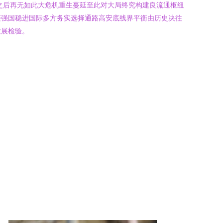
之后再无如此大危机重生蔓延至此对大局终究构建良流通枢纽
链强国稳进国际多方务实选择通路高安底线界平衡由历史决往
发展检验。