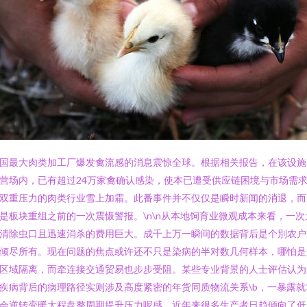
国最大肉类加工厂爆发禽流感的消息震惊全球。根据相关报告，在该设施
营场内，已有超过24万家禽确认感染，使本已遭受供应链困境与市场需
双重压力的肉类行业雪上加霜。此番事件并不仅仅是瞬时新闻的消退，而
是板块重组之前的一次震慑警报。\n\n从本地饲育业微观成本来看，一次
清除虫口且迅速消杀的费用巨大。成千上万一瞬间的数据背后是个別农户
倾尽所有。现在问题的焦点或许还不只是染病的半对数几何样本，哪怕是
区域隔离，而牵连接交通贸易也步步受阻。某些专业背景的人士评估认为
疾病背后的病理路径实则涉及高度紧密的年货同质物流关系\b，一暴露就
会逆转变暖大程盘整周期提升压力呢感。近年来很多生产者日趋倾向了低